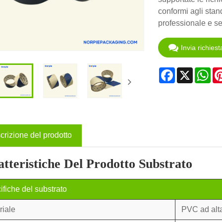
conformi agli sta
professionale e se
Invia richiest
Facebook
X
Wh
crizione del prodotto
tteristiche Del Prodotto Substrato
ifiche del substrato
riale
PVC ad alta