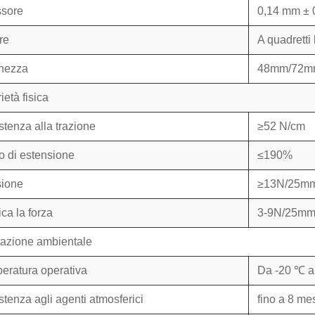
sore
0,14 mm ± 
re
A quadretti
hezza
48mm/72mm
ietà fisica
stenza alla trazione
≥52 N/cm
o di estensione
≤190%
ione
≥13N/25m
ca la forza
3-9N/25m
tazione ambientale
eratura operativa
Da -20 ℃ a
stenza agli agenti atmosferici
fino a 8 me