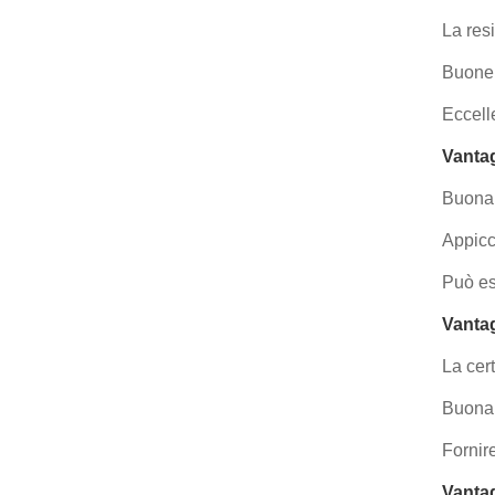
La res
Buone 
Eccelle
Vantag
Buona 
Appicc
Può es
Vantag
La cer
Buona s
Fornir
Vantag