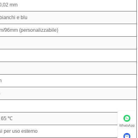
0,02 mm
 bianchi e blu
/96mm (personalizzabile)
m
m
 65 ℃
WhatsApp
si per uso esterno