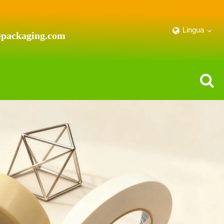
Lingua
epackaging.com