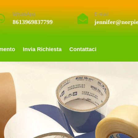
WhatsApp
E-mail
8613969837799
jennifer@norpi
mento
Invia Richiesta
Contattaci