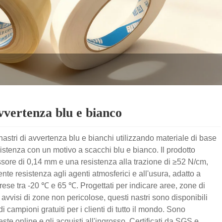
vvertenza blu e bianco
stri di avvertenza blu e bianchi utilizzando materiale di base
istenza con un motivo a scacchi blu e bianco. Il prodotto
sore di 0,14 mm e una resistenza alla trazione di ≥52 N/cm,
nte resistenza agli agenti atmosferici e all'usura, adatto a
se tra -20 ℃ e 65 ℃. Progettati per indicare aree, zone di
avvisi di zone non pericolose, questi nastri sono disponibili
di campioni gratuiti per i clienti di tutto il mondo. Sono
este online e gli acquisti all'ingrosso. Certificati da SGS e