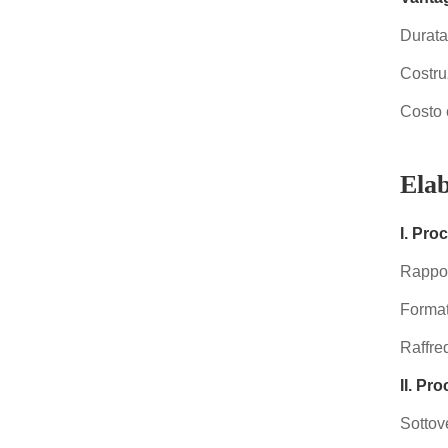
Durata 
Costru
Costo 
Elab
I. Pro
Rappor
Format
Raffre
II. Pr
Sottov