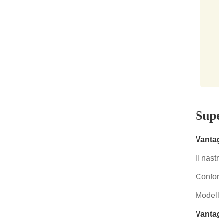
Supe
Vantag
Il nas
Confor
Modello
Vantag