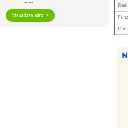
Resis
Visualizza altro
Funz
Cert