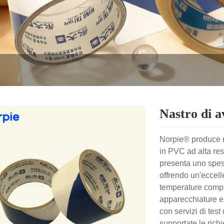
Nastro di a
Norpie® produce na
in PVC ad alta res
presenta uno spes
offrendo un'eccelle
temperature compre
apparecchiature e 
con servizi di test 
supportate le richi