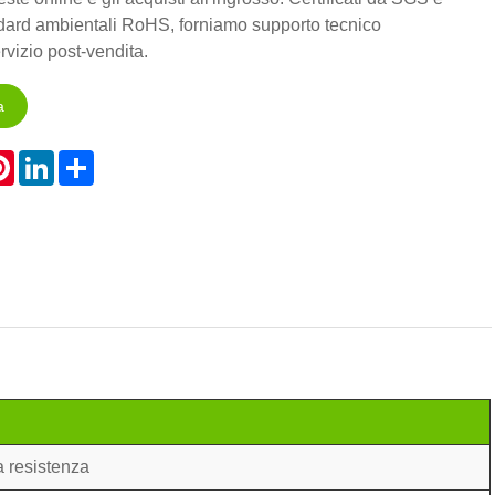
ndard ambientali RoHS, forniamo supporto tecnico
rvizio post-vendita.
a
atsApp
Pinterest
LinkedIn
Share
 resistenza