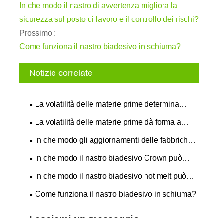
In che modo il nastro di avvertenza migliora la
sicurezza sul posto di lavoro e il controllo dei rischi?
Prossimo :
Come funziona il nastro biadesivo in schiuma?
Notizie correlate
La volatilità delle materie prime determina
l’adeguamento della catena di fornitura per i
La volatilità delle materie prime dà forma a
produttori di nastri adesivi
nuovi modelli per la produzione di nastri adesivi
In che modo gli aggiornamenti delle fabbriche
industriali
rimodellano la cooperazione di fornitura
In che modo il nastro biadesivo Crown può
industriale nel 2026
migliorare l'efficienza degli incollaggi industriali?
In che modo il nastro biadesivo hot melt può
risolvere le tue sfide di imballaggio?
Come funziona il nastro biadesivo in schiuma?