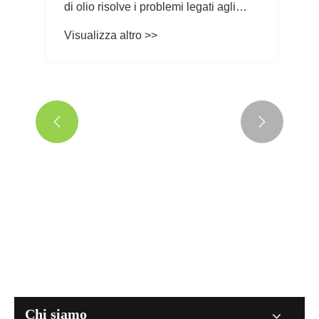


In che modo il nastro biadesivo a base
di olio risolve i problemi legati agli
adesivi?
Visualizza altro >>
Chi siamo