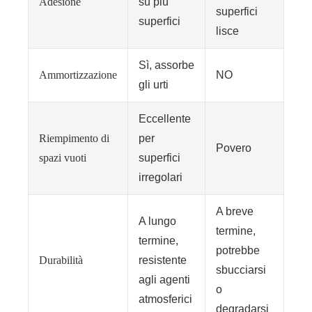
Adesione
su più
superfici
superfici
lisce
Sì, assorbe
Ammortizzazione
NO
gli urti
Eccellente
Riempimento di
per
Povero
spazi vuoti
superfici
irregolari
A breve
A lungo
termine,
termine,
potrebbe
Durabilità
resistente
sbucciarsi
agli agenti
o
atmosferici
degradarsi