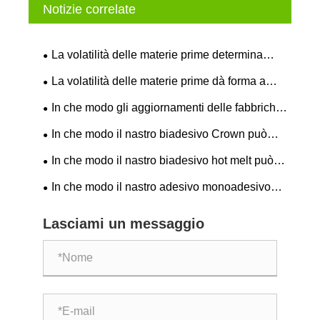
Notizie correlate
La volatilità delle materie prime determina
l’adeguamento della catena di fornitura per i
La volatilità delle materie prime dà forma a
produttori di nastri adesivi
nuovi modelli per la produzione di nastri adesivi
In che modo gli aggiornamenti delle fabbriche
industriali
rimodellano la cooperazione di fornitura
In che modo il nastro biadesivo Crown può
industriale nel 2026
migliorare l'efficienza degli incollaggi industriali?
In che modo il nastro biadesivo hot melt può
risolvere le tue sfide di imballaggio?
In che modo il nastro adesivo monoadesivo
risolve le sfide quotidiane?
Lasciami un messaggio