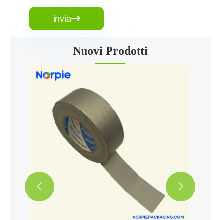
invia

Nuovi Prodotti

